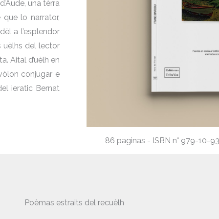
s d’Aude, una tèrra
 que lo narrator,
dèl a l’esplendor
 uèlhs del lector
ta. Aital d’uèlh en
 vòlon conjugar e
el ieratic Bernat
86 paginas - ISBN n° 979-10-936
Poèmas estraits del recuèlh