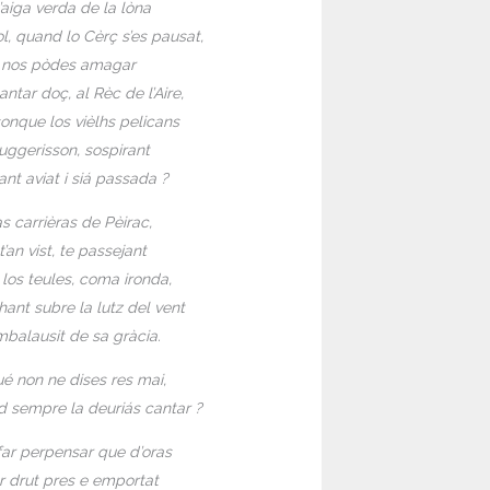
l’aiga verda de la lòna
l, quand lo Cèrç s’es pausat,
í nos pòdes amagar
antar doç, al Rèc de l’Aire,
onque los vièlhs pelicans
uggerisson, sospirant
ant aviat i siá passada ?
as carrièras de Pèirac,
t’an vist, te passejant
 los teules, coma ironda,
ant subre la lutz del vent
mbalausit de sa gràcia.
é non ne dises res mai,
 sempre la deuriás cantar ?
far perpensar que d’oras
er drut pres e emportat