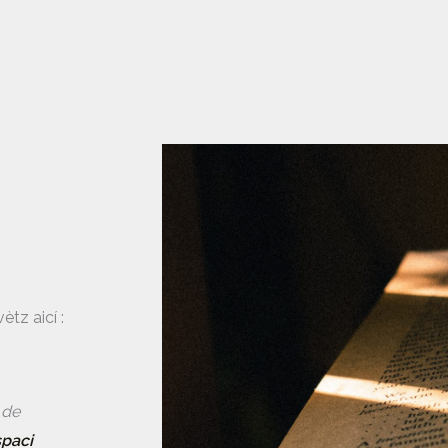
vètz aicí :
 de
paci