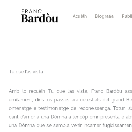
Skip
to
Acuèlh
Biografia
Publ
content
Tu que l’as vista
Amb lo recuèlh Tu que l’as vista, Franc Bardòu ass
umilament, dins los passes ara celestials del grand Be
omenatge e testimoniatge de reconeissença. Totun, s’
cant d’amor a una Dòmna a l’encòp omnipresenta e abse
una Dòmna que se sembla venir incarnar fugidissament d