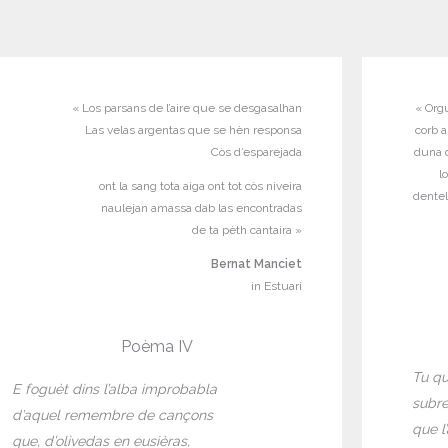
« Los parsans de l’aire que se desgasalhan
« Org
Las velas argentas que se hèn responsa
corb a
Còs d’esparejada
duna d
l
ont la sang tota aiga ont tot còs niveira
dentel
naulejan amassa dab las encontradas
de ta pèth cantaira »
Bernat Manciet
in Estuari
Poèma IV
Tu qu
E foguèt dins l’alba improbabla
subre
d’aquel remembre de cançons
que l
que, d’olivedas en eusièras,