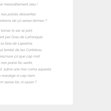
un meravilhament sieu !
 nos poiriás dessenhar
ontorns de çò sense tèrmes ?
tornar lo ser al pòrt,
nt pel Grau de Lafranquia
a la lòna de Lapalma,
sul lendal de las Corbièras,
escriure çò que cap mot
non poiriá far sentir,
d, subre una mar coma aquesta
 maratge ni cap nom,
m sense lòc ni sason ?