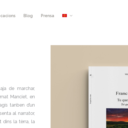
icacions
Blog
Prensa
aja de marchar,
rnat Manciet, en
agís tanben d’un
nta al narrator,
ins la tèrra, la