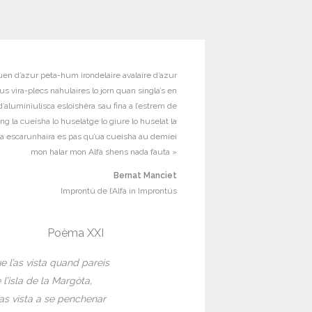
uen d’azur peta-hum irondelaire avalaire d’azur
us vira-plecs nahulaires lo jorn quan singla’s en
’aluminiulisca esloishèra sau fina a l’estrem de
ong la cueisha lo huselatge lo giure lo huselat la
a escarunhaira es pas qu’ua cueisha au demiei
mon halar mon Alfà shens nada fauta »
Bernat Manciet
Improntú de l’Alfà in Improntús
Poèma XXI
e l’as vista quand pareis
 l’isla de la Margòta,
’as vista a se penchenar