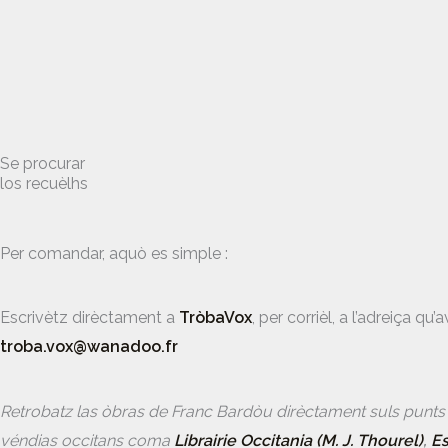
Se procurar
los recuèlhs
Per comandar, aquò es simple :
Escrivètz dirèctament a
TròbaVox
, per corrièl, a l’adreiça qu’a
troba.vox@wanadoo.fr
Retrobatz las òbras de Franc Bardòu dirèctament suls punts
véndias occitans coma
Librairie Occitania (M. J. Thourel)
,
Es