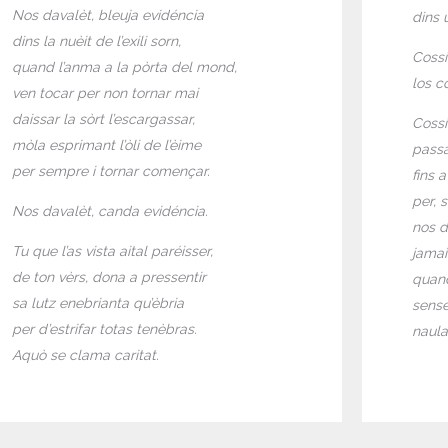
Nos davalèt, bleuja evidéncia
dins 
dins la nuèit de l’exili sorn,
Cossí
quand l’anma a la pòrta del mond,
los c
ven tocar per non tornar mai
daissar la sòrt l’escargassar,
Cossí 
mòla esprimant l’òli de l’èime
passa
per sempre i tornar començar.
fins 
per, 
Nos davalèt, canda evidéncia.
nos d
Tu que l’as vista aital paréisser,
jamai 
de ton vèrs, dona a pressentir
quan
sa lutz enebrianta qu’èbria
sense
per d’estrifar totas tenèbras.
naula
Aquò se clama caritat.