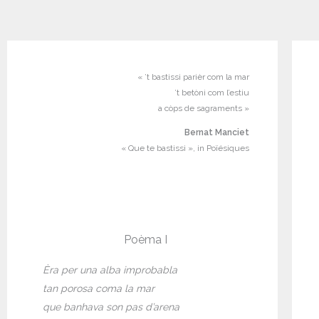
« ’t bastissi parièr com la mar
’t betòni com l’estiu
a còps de sagraments »
Bernat Manciet
« Que te bastissi », in Poïésiques
Poèma I
Èra per una alba improbabla
tan porosa coma la mar
que banhava son pas d’arena