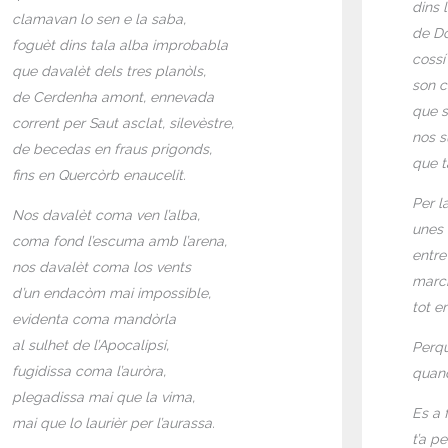
dins 
clamavan lo sen e la saba,
de Do
foguèt dins tala alba improbabla
coss
que davalèt dels tres planòls,
son c
de Cerdenha amont, ennevada
que s
corrent per Saut asclat, silevèstre,
nos s
de becedas en fraus prigonds,
que t
fins en Quercòrb enaucelit.
Per l
Nos davalèt coma ven l’alba,
unes 
coma fond l’escuma amb l’arena,
entre
nos davalèt coma los vents
march
d’un endacòm mai impossible,
tot e
evidenta coma mandòrla
al sulhet de l’Apocalipsi,
Perqu
fugidissa coma l’auròra,
quand
plegadissa mai que la vima,
Es a 
mai que lo laurièr per l’aurassa.
t’a p