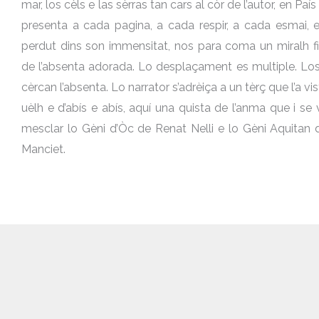
mar, los cèls e las sèrras tan cars al còr de l’autor, en Paí
presenta a cada pagina, a cada respir, a cada esmai, e
perdut dins son immensitat, nos para coma un miralh fi
de l’absenta adorada. Lo desplaçament es multiple. Los
cèrcan l’absenta. Lo narrator s’adrèiça a un tèrç que l’a vis
uèlh e d’abís e abís, aquí una quista de l’anma que i se
mesclar lo Gèni d’Òc de Renat Nelli e lo Gèni Aquitan d
Manciet.