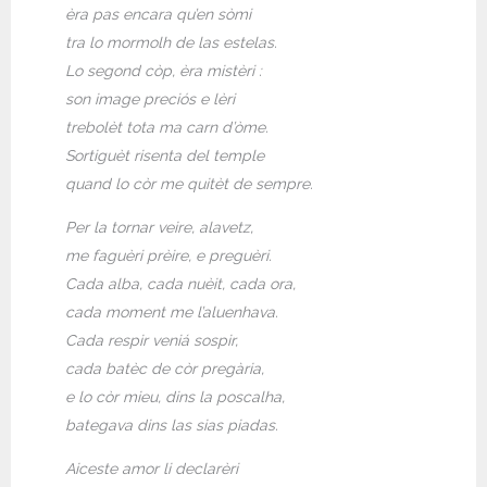
èra pas encara qu’en sòmi
tra lo mormolh de las estelas.
Lo segond còp, èra mistèri :
son image preciós e lèri
trebolèt tota ma carn d’òme.
Sortiguèt risenta del temple
quand lo còr me quitèt de sempre.
Per la tornar veire, alavetz,
me faguèri prèire, e preguèri.
Cada alba, cada nuèit, cada ora,
cada moment me l’aluenhava.
Cada respir veniá sospir,
cada batèc de còr pregària,
e lo còr mieu, dins la poscalha,
bategava dins las sias piadas.
Aiceste amor li declarèri