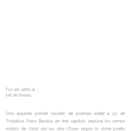
Fòc als uèlhs ai
set de brasas
Dins aqueste primièr recuèlh de poèmas editat a çò de
TròbaVox, Franc Bardòu, en tres capítols, explòra los camps
mistics de
l’oblit del ieu dins l’Èsser
segon lo clima poetic