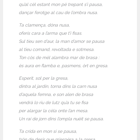
qu’al cèl estant mon pè trepant s’i pausa,
dançar ferotge al cau de l’ombra nusa.
Ta clamença, dòna nusa,
oferís cara a l’arma que t’i fisas.
Sul tieu sen d’aur, la man d’amor se pausa
al tieu comand, revoltada e sotmesa.
Ton còs de mèl alambra mar de brasa :
ès aura en flamba e, pasmens, òrt en gresa.
Esperit, sol per la gresa,
dintra al jardin, torna dins la carn nusa
d’aquela femna, e son alen de brasa
vendrà lo riu de lutz qu’a tu se fisa
per alargar la cèla onte l’an mesa.
Un rai de jorn dins l’ompla nuèit se pausa.
Ta crida en mon si se pausa,
tròn de desir que m’espèra a la gresa.