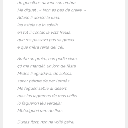
de genolhós davant son ombra.
Me diguèt : « Non es pas de creire. »
Adonc li donèri la luna,
las estelas e lo solelh,
en tot li contar, la votz frèula,
que res passava pas sa gràcia
e que m’èra reina del cèl.
Ambe un prèire, non podiá viure,
çò me mandèt, un jorn de fèsta.
Mièlhs li agradava, de solesa,
s’anar pèrdre de per l’ermàs.
Me faguèri sable al desèrt,
mas las lagremas de mos uèlhs
lo faguèron lèu verdejar.
M’oferiguèri ram de flors.
D’unas flors, non ne voliá gaire.