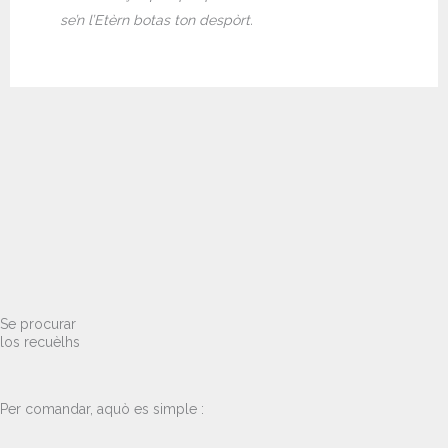
se’n l’Etèrn botas ton despòrt.
Se procurar
los recuèlhs
Per comandar, aquò es simple :