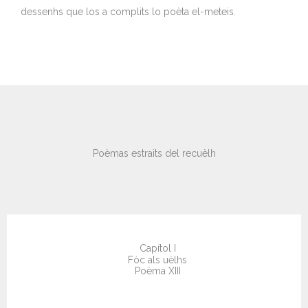
dessenhs que los a complits lo poèta el-meteis.
Poèmas estraits del recuèlh
Capítol I
Fòc als uèlhs
Poèma XIII