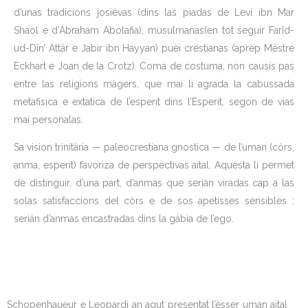
d’unas tradicions josièvas (dins las piadas de Levi ibn Mar
Shaol e d’Abraham Abolafia), musulmanas(en tot seguir Farîd-
ud-Dîn’ Attâr e Jabir ibn Hayyan) puèi crestianas (aprèp Mèstre
Eckhart e Joan de la Crotz). Coma de costuma, non causís pas
entre las religions màgers, que mai li agrada la cabussada
metafisica e extatica de l’esperit dins l’Esperit, segon de vias
mai personalas.
Sa vision trinitària — paleocrestiana gnostica — de l’uman (còrs,
anma, esperit) favoriza de perspectivas aital. Aquesta li permet
de distinguir, d’una part, d’anmas que serián viradas cap a las
solas satisfaccions del còrs e de sos apetisses sensibles :
serián d’anmas encastradas dins la gàbia de l’ego.
Schopenhaueur e Leopardi an agut presentat l’èsser uman aital