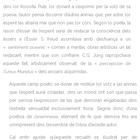
dins lor filosofia. Puèi, lor donant a s’exprimir per la votz de sa
poesia, l’autor pensa discernir d’autras anmas que, per astre, lor
esperit las atrairiá mai que non pas lor còrs. Segon lo poèta, la
rason d’èsser de l’esperit seriá de restacar la consciéncia dels
èssers a l’Èsser. S. freud assimilava amb desfisança a un
«
sentiment oceanic
» coman a mantas òbras artisticas un tal
restacant, mentre que son confraire, C.G. Jung rapropchava
aqueste fait, artisticament observat, de la «
percepcion de
l’Unus Mundus
» dels ancians alquimistas.
Aqueste camp poetic se donar de restituïr lor votz a las anmas
que l’esperit auriá cridadas, dins un mond ont son que passa
per seriosa l’expression de las que demòran engabiadas dins
l’estreita sensualitat exclusivament fisica. S’agiriá donc d’una
poetica de
l’anamnesia
, element de fe que demòra fins ara
omnipresent dins l’ensemble de l’òbra d’aiceste autor.
Cal enfin ajustar qu’aqueste recuèlh es illustrat per de