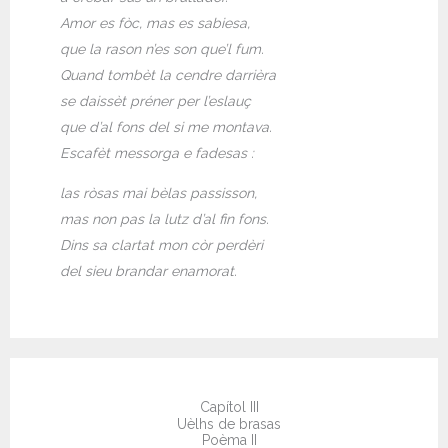
Amor es fòc, mas es sabiesa,
que la rason n’es son que’l fum.
Quand tombèt la cendre darrièra
se daissèt préner per l’eslauç
que d’al fons del si me montava.
Escafèt messorga e fadesas :
las ròsas mai bèlas passisson,
mas non pas la lutz d’al fin fons.
Dins sa clartat mon còr perdèri
del sieu brandar enamorat.
Capítol III
Uèlhs de brasas
Poèma II