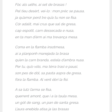
Fòc als uèlhs, ai set de brasas !
Pel tieu desèrt, vei-lo : mon prèc se pausa,
ja qu’amor perd tre qu’a tu non se fisa.
Còr adalit, mai crus que sal de gresa,
cap espotit, carn dessecada e nusa,
en ta man d’èrm ai ma trevança mesa.
Coma en la flamba insotmesa,
ai a planponh manejada la brasa
qu’en la carn branda, estela d’ambra nusa.
Per tu, qu’o vòls, ma tèrra trasi e pausi,
son pes de dòl, sa pasta aspra de gresa,
fòra la flamba. Al vent èbri la fisi.
A sa lutz l’arma se fisa,
querrent amont, que i a la taula mesa,
un gòt de sang, un pan de santa gresa.
L’aura enebida atisa ja las brasas