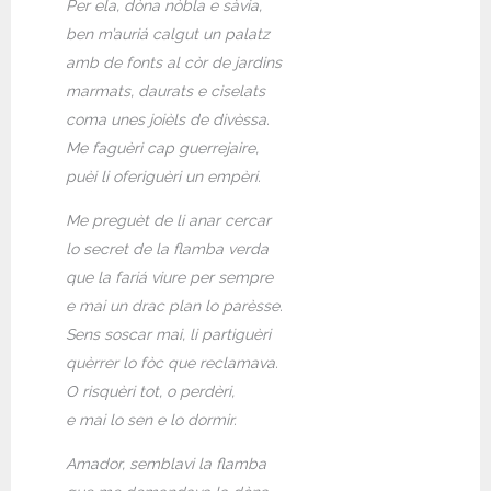
Per ela, dòna nòbla e sàvia,
ben m’auriá calgut un palatz
amb de fonts al còr de jardins
marmats, daurats e ciselats
coma unes joièls de divèssa.
Me faguèri cap guerrejaire,
puèi li oferiguèri un empèri.
Me preguèt de li anar cercar
lo secret de la flamba verda
que la fariá viure per sempre
e mai un drac plan lo parèsse.
Sens soscar mai, li partiguèri
quèrrer lo fòc que reclamava.
O risquèri tot, o perdèri,
e mai lo sen e lo dormir.
Amador, semblavi la flamba