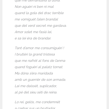
que me demandava la dòna.
Non aguèri ni ben ni mal
quand la gola del drac terrible
me vomiguèt l’alen brandal
que del verd secret me gardava.
Amor solet me fasiá lei,
e sa lei èra de brandar.
Tant d’amor me consumiguèri !
I brutlèri la grand tristesa
que me nafrèt al fons de l’anma
quand foguèri al palatz tornat.
Ma dòna s’èra maridada
amb un guerrièr de son armada.
Lai me daissèt, suplicador,
al pè del sieu sèti de reina.
Lo rei, gelós, me condemnèt
a crebar sus un brutlador.