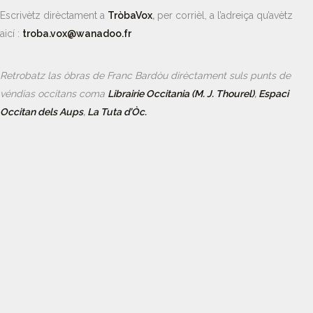
Escrivètz dirèctament a
TròbaVox
,
per corrièl, a l’adreiça qu’avètz
aicí :
troba.vox@wanadoo.fr
Retrobatz las òbras de Franc Bardòu dirèctament suls punts de
véndias occitans coma
Librairie Occitania (M. J. Thourel)
,
Espaci
Occitan dels Aups
,
La Tuta d’Òc.