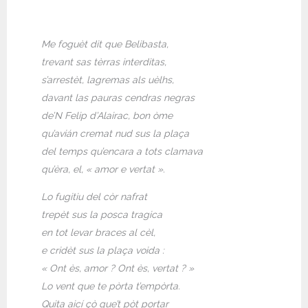
Me foguèt dit que Belibasta,
trevant sas tèrras interditas,
s’arrestèt, lagremas als uèlhs,
davant las pauras cendras negras
de’N Felip d’Alairac, bon òme
qu’avián cremat nud sus la plaça
del temps qu’encara a tots clamava
qu’èra, el, « amor e vertat ».
Lo fugitiu del còr nafrat
trepèt sus la posca tragica
en tot levar braces al cèl,
e cridèt sus la plaça voida :
« Ont ès, amor ? Ont ès, vertat ? »
Lo vent que te pòrta t’empòrta.
Quita aicí çò que’t pòt portar