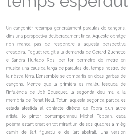
temps esperdut
Un cançonièr recampa generalament paraulas de cançons,
dins una perspectiva deliberadament lirica. Aqueste obratge
non manca pas de respondre a aquesta perspectiva
creadoira. Foguèt redigit a la demanda de Gerard Zuchetto
e Sandra Hurtado Ros, per lor permetre de metre en
musica una causida larga de paraulas del temps nòstre, de
la nòstra tèrra. L’ensemble se compartís en doas garbas de
cançons. Mentre que la primièra es mailèu tescuda de
l’influéncia de Joë Bousquet, la segonda deu mai a la
memòria de Renat Nelli. Totun, aquesta segonda partida es
estada alestida al contacte dirècte de l’òbra d’un autre
artista, lo pintor contemporanèu Michel Toppan, cada
poèma estant creat en tot mirant un de sos quadres a mièg
camin de l’art figuratiu e de l’art abstrait. Una version