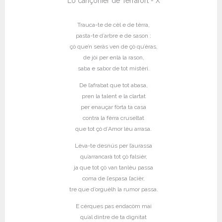
Lo cançonièr de Tèrrafòrt - X
Trauca-te de cèl e de tèrra,
pasta-te d’arbre e de sason :
çò que’n seràs ven de çò qu’èras,
de jòi per enlà la rason,
saba e sabor de tot mistèri.
De l’afrabat que tot abasa,
pren la talent e la clartat
per enauçar fòrta ta casa
contra la fèrra cruseltat
que tot çò d’Amor lèu arrasa.
Lèva-te desnús per l’aurassa
qu’arrancarà tot çò falsièr,
ja que tot çò van tanlèu passa
coma de l’espasa l’acièr,
tre que d’orguèlh la rumor passa.
E cèrques pas endacòm mai
qu’al dintre de ta dignitat