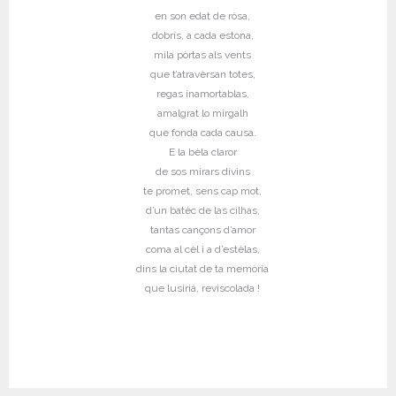
en son edat de ròsa,
dobrís, a cada estona,
mila pòrtas als vents
que t’atravèrsan totes,
regas inamortablas,
amalgrat lo mirgalh
que fonda cada causa.
E la bèla claror
de sos mirars divins
te promet, sens cap mot,
d’un batèc de las cilhas,
tantas cançons d’amor
coma al cèl i a d’estèlas,
dins la ciutat de ta memòria
que lusiriá, reviscolada !