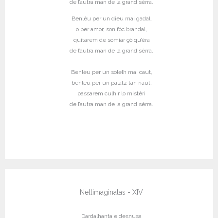
de l’autra man de la grand sèrra.
Benlèu per un dieu mai gadal,
o per amor, son fòc brandal,
quitarem de somiar çò qu’èra
de l’autra man de la grand sèrra.
Benlèu per un solelh mai caut,
benlèu per un palatz tan naut,
passarem culhir lo mistèri
de l’autra man de la grand sèrra.
Nellimaginalas - XIV
Dardalhanta e desnusa