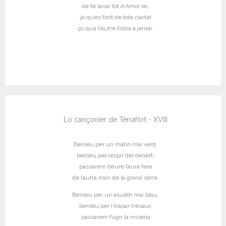
de te levar tot d’Amor rai,
ja qu’es font de tota clartat
çò qu’a l’Autre t’òbra a jamai.
Lo cançonièr de Tèrrafòrt - XVIII
Benlèu per un matin mai verd,
benlèu pel respir del desèrt,
passarem beure l’aura fera
de l’autra man de la grand sèrra.
Benlèu per un asuèlh mai blau,
benlèu per i trapar tresaur,
passarem fugir la misèria