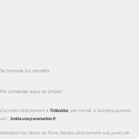
Se procurar los recuèlhs
Per comandar, aquò es simple :
Escrivètz dirèctament a
TròbaVox
, per corrièl, a l’adreiça qu’avètz
aicí :
t
roba.vox@wanadoo.fr
Retrobatz las òbras de Franc Bardòu dirèctament suls punts de