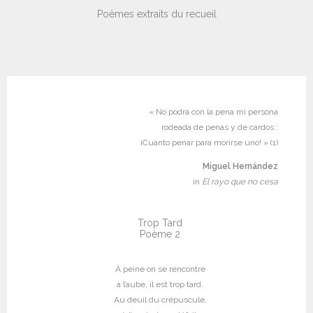
Poèmes extraits du recueil
« No podrá con la pena mi persona
rodeada de penas y de cardos :
¡Cuánto penar para morirse uno! » (1)
Miguel Hernández
in
El rayo que no cesa
Trop Tard
Poème 2
À peine on se rencontre
à l’aube, il est trop tard.
Au deuil du crépuscule,