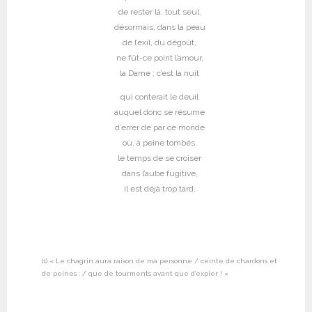
de rester là, tout seul,
désormais, dans la peau
de l’exil, du dégoût,
ne fût-ce point l’amour,
la Dame ; c’est la nuit
qui conterait le deuil
auquel donc se résume
d’errer de par ce monde
où, à peine tombés,
le temps de se croiser
dans l’aube fugitive,
il est déjà trop tard.
(1) « Le chagrin aura raison de ma personne / ceinte de chardons et
de peines : / que de tourments avant que d’expier ! »