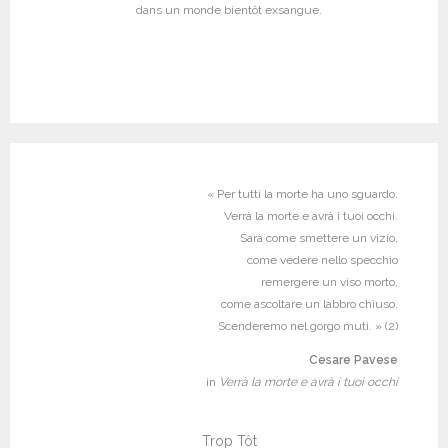
dans un monde bientôt exsangue.
« Per tutti la morte ha uno sguardo.
Verrà la morte e avrà i tuoi occhi.
Sarà come smettere un vizio,
come vedere nello specchio
remergere un viso morto,
come ascoltare un labbro chiuso.
Scenderemo nel gorgo muti. » (2)
Cesare Pavese
in
Verrà la morte e avrà i tuoi occhi
Trop Tôt