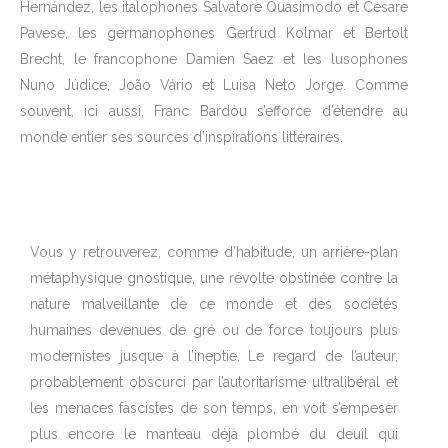
Hernández, les italophones Salvatore Quasimodo et Cesare
Pavese, les germanophones Gertrud Kolmar et Bertolt
Brecht, le francophone Damien Saez et les lusophones
Nuno Júdice, João Vário et Luisa Neto Jorge. Comme
souvent, ici aussi, Franc Bardòu s’efforce d’étendre au
monde entier ses sources d’inspirations littéraires.
Vous y retrouverez, comme d’habitude, un arrière-plan
métaphysique gnostique, une révolte obstinée contre la
nature malveillante de ce monde et des sociétés
humaines devenues de gré ou de force toujours plus
modernistes jusque à l’ineptie. Le regard de l’auteur,
probablement obscurci par l’autoritarisme ultralibéral et
les menaces fascistes de son temps, en voit s’empeser
plus encore le manteau déjà plombé du deuil qui