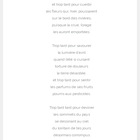
et trop tard pour cueillir
les fleurs qui, hier, poussaient
sur le bord des rivières,
puisque la crue, l’orage
les auront emportées.
Trop tard pour savourer
la lumière d’avril
quand l’été si cuisant
torture de douleurs
la terre dévastée,
et trop tard pour sentir
les parfums de ses fruits
pourris aux pesticides.
Trop tard tard pour deviner
les sommets du pays
se dessinant au ciel
du lointain de tes jours
désormais corrompus