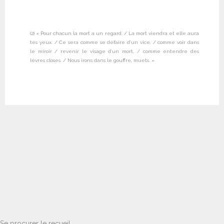
(2) « Pour chacun la mort a un regard. / La mort viendra et elle aura
tes yeux. / Ce sera comme se défaire d’un vice, / comme voir dans
le miroir / revenir le visage d’un mort, / comme entendre des
lèvres closes. / Nous irons dans le gouffre, muets. »
Se procurer le recueil