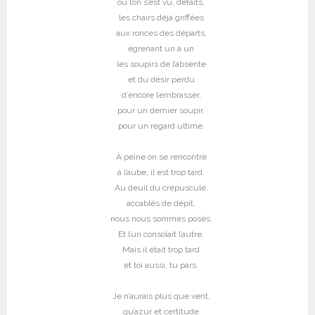
où l’on s’est vu, défaits,
les chairs déjà griffées
aux ronces des départs,
égrenant un à un
les soupirs de l’absente
et du désir perdu
d’encore l’embrasser,
pour un dernier soupir,
pour un regard ultime.
À peine on se rencontre
à l’aube, il est trop tard.
Au deuil du crépuscule,
accablés de dépit,
nous nous sommes posés.
Et l’un consolait l’autre.
Mais il était trop tard
et toi aussi, tu pars.
Je n’aurais plus que vent,
qu’azur et certitude