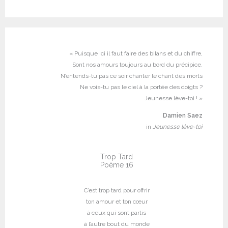
« Puisque ici il faut faire des bilans et du chiffre,
Sont nos amours toujours au bord du précipice.
N’entends-tu pas ce soir chanter le chant des morts
Ne vois-tu pas le ciel à la portée des doigts ?
Jeunesse lève-toi ! »
Damien Saez
in
Jeunesse lève-toi
Trop Tard
Poème 16
C’est trop tard pour offrir
ton amour et ton cœur
à ceux qui sont partis
à l’autre bout du monde