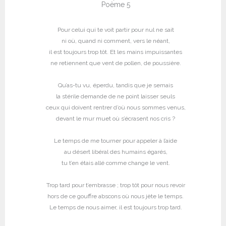
Poème 5
Pour celui qui te voit partir pour nul ne sait
ni où, quand ni comment, vers le néant,
il est toujours trop tôt. Et les mains impuissantes
ne retiennent que vent de pollen, de poussière.
Qu’as-tu vu, éperdu, tandis que je semais
la stérile demande de ne point laisser seuls
ceux qui doivent rentrer d’où nous sommes venus,
devant le mur muet où s’écrasent nos cris ?
Le temps de me tourner pour appeler à l’aide
au désert libéral des humains égarés,
tu t’en étais allé comme change le vent.
Trop tard pour t’embrasse ; trop tôt pour nous revoir
hors de ce gouffre abscons où nous jète le temps.
Le temps de nous aimer, il est toujours trop tard.