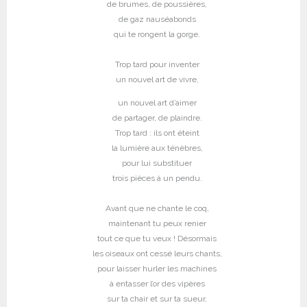
de brumes, de poussières,
de gaz nauséabonds
qui te rongent la gorge.
Trop tard pour inventer
un nouvel art de vivre,
un nouvel art d’aimer
de partager, de plaindre.
Trop tard : ils ont éteint
la lumière aux ténèbres,
pour lui substituer
trois pièces à un pendu.
Avant que ne chante le coq,
maintenant tu peux renier
tout ce que tu veux ! Désormais
les oiseaux ont cessé leurs chants,
pour laisser hurler les machines
à entasser l’or des vipères
sur ta chair et sur ta sueur,