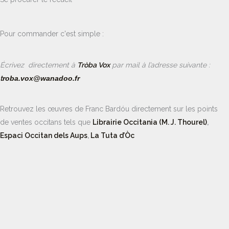
Pour commander c'est simple :
É
crivez directement à
Tròba Vox
par mail à l’adresse suivante :
t
roba.vox@wanadoo.fr
Retrouvez les œuvres de Franc Bardóu directement sur les points
de ventes occitans tels que
Librairie Occitania (M. J. Thourel)
,
Espaci Occitan dels Aups
,
La Tuta d’Òc