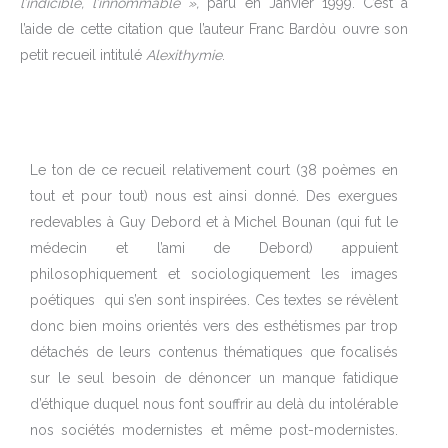
l’indicible, l’innommable »,
paru en Janvier 1999. C’est à
l’aide de cette citation que l’auteur Franc Bardòu ouvre son
petit recueil intitulé
Alexithymie
.
Le ton de ce recueil relativement court (38 poèmes en
tout et pour tout) nous est ainsi donné. Des exergues
redevables à Guy Debord et à Michel Bounan (qui fut le
médecin et l’ami de Debord) appuient
philosophiquement et sociologiquement les images
poétiques
qui s’en sont inspirées. Ces textes se révèlent
donc bien moins orientés vers des esthétismes par trop
détachés de leurs contenus thématiques que focalisés
sur le seul besoin de dénoncer un manque fatidique
d’éthique duquel nous font souffrir au delà du intolérable
nos sociétés modernistes et même post-modernistes.