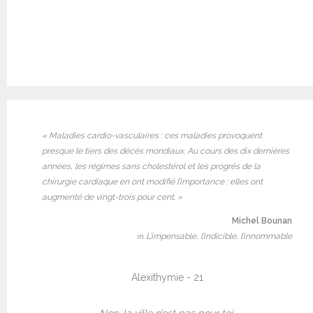
« Maladies cardio-vasculaires : ces maladies provoquent
presque le tiers des décès mondiaux. Au cours des dix dernières
années, les régimes sans cholestérol et les progrès de la
chirurgie cardiaque en ont modifié l’importance : elles ont
augmenté de vingt-trois pour cent. »
Michel Bounan
in
L’impensable, l’indicible, l’innommable
Alexithymie - 21
Non, la ville n’est pas pour toi,