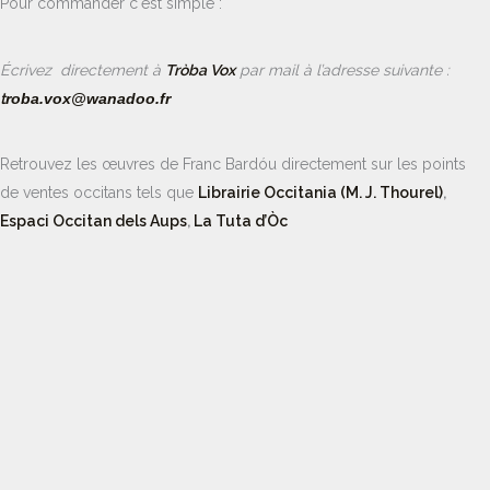
Pour commander c'est simple :
É
crivez directement à
Tròba Vox
par mail à l’adresse suivante :
t
roba.vox@wanadoo.fr
Retrouvez les œuvres de Franc Bardóu directement sur les points
de ventes occitans tels que
Librairie Occitania (M. J. Thourel)
,
Espaci Occitan dels Aups
,
La Tuta d’Òc