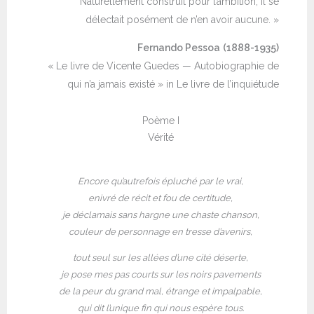
Naturellement construit pour l’ambition, il se
délectait posément de n’en avoir aucune. »
Fernando Pessoa
(1888-1935)
« Le livre de Vicente Guedes — Autobiographie de
qui n’a jamais existé » in Le livre de l’inquiétude
Poème I
Vérité
Encore qu’autrefois épluché par le vrai,
enivré de récit et fou de certitude,
je déclamais sans hargne une chaste chanson,
couleur de personnage en tresse d’avenirs,
tout seul sur les allées d’une cité déserte,
je pose mes pas courts sur les noirs pavements
de la peur du grand mal, étrange et impalpable,
qui dit l’unique fin qui nous espère tous.