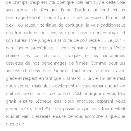
de champs d’expressivité poétique. Désirant suivre cette voie
aventureuse de l’écriture, Franc Bardòu lui rend ici un
hommage fervent. Dans « La nuit » de ce recueil d’amour et
d’exil, où l’auteur continue de conjuguer la voie traditionnelle
des troubadours occitans, son gnosticisme contemporain et
son surréalisme jungien, à la suite de son recueil « Le jour »
paru l’année précédente, il vous convie à explorer la Voûte
étoilée, ses constellations fatidiques et les pantomimes
désuètes de nos personnages de fumée. Comme pour les
anciens chrétiens que Pacôme Thiellement a décrits avec
grâce et respect en tant que « sans-roi », la vie sur terre n’est
qu’un songe, mais plus exactement un cauchemar duquel on
doit se libérer, en fin de course. C’est pourquoi il vous fera
gravir ensuite l’échelle des cieux antiques, espérant vous
permettre d’y déchiffrer les passions qui nous tourmentent
tous en vain. Il essaiera ensuite de vous accrocher à quelque
queue de