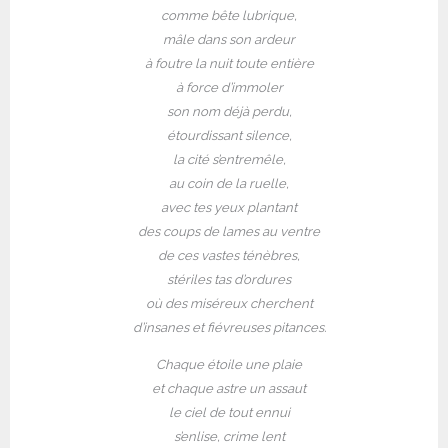
comme bête lubrique,
mâle dans son ardeur
à foutre la nuit toute entière
à force d’immoler
son nom déjà perdu,
étourdissant silence,
la cité s’entremêle,
au coin de la ruelle,
avec tes yeux plantant
des coups de lames au ventre
de ces vastes ténèbres,
stériles tas d’ordures
où des miséreux cherchent
d’insanes et fiévreuses pitances.
Chaque étoile une plaie
et chaque astre un assaut
le ciel de tout ennui
s’enlise, crime lent