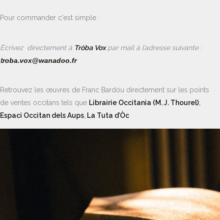
Pour commander c'est simple :
É
crivez directement à
Tròba Vox
par mail à l’adresse suivante :
t
roba.vox@wanadoo.fr
Retrouvez les œuvres de Franc Bardóu directement sur les points
de ventes occitans tels que
Librairie Occitania (M. J. Thourel)
,
Espaci Occitan dels Aups
,
La Tuta d’Òc