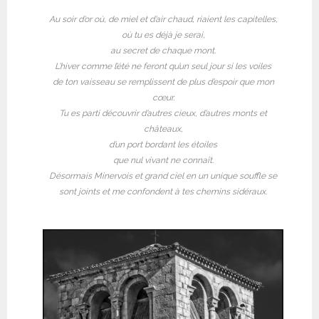
Au soir d’or où, de miel et d’air chaud, riaient les capitelles,
où tu es déjà je serai,
au secret de chaque mont.
L’hiver comme l’été ne feront qu’un seul jour si les voiles
de ton vaisseau se remplissent de plus d’espoir que mon
cœur.
Tu es parti découvrir d’autres cieux, d’autres monts et
châteaux,
d’un port bordant les étoiles
que nul vivant ne connaît.
Désormais Minervois et grand ciel en un unique souffle
se
sont joints et me confondent à tes chemins sidéraux.