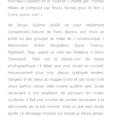
morceau« Espanto en el corazon » chanté par Thomás
Millián et composé par Bruno Nicolai pour le film «
Corro, uomo, corri »
de Sergio Sollima (1968) ne peut réellement
comprendre l’œuvre de Franc Bardou son choix se
porte sur des groupes de métal dit « symphonique »
(Rammstein, Within Temptation, Epica, Therion,
Nightwish, Tarja, quand ce n’est pas Metallica o Devin
Townsend). Telle est la bande-son de travail
photographique ! Il fallait que vous soyez au courant.
Heureusement pour moi, depuis quelques années,
Vangelis et les dieux du reggae (roots et cali roots) sont
venus parfois casser cette routine auditive sans doute
nécessaire à son exaltation de parcourir les routes
occitanes. Il faut une couche de surréel nécessaire à la
découverte de ce bas monde. Voilà ce que sans doute
ajoute ce décalage musical sur lequel je n’aurai jamais,