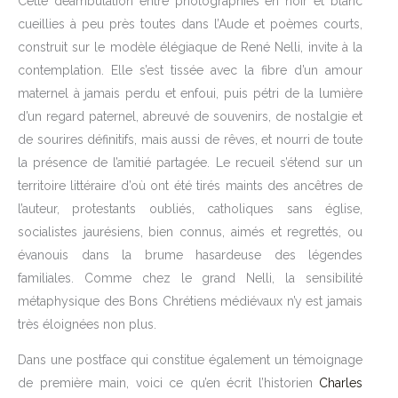
Cette déambulation entre photographies en noir et blanc
cueillies à peu près toutes dans l’Aude et poèmes courts,
construit sur le modèle élégiaque de René Nelli, invite à la
contemplation. Elle s’est tissée avec la fibre d’un amour
maternel à jamais perdu et enfoui, puis pétri de la lumière
d’un regard paternel, abreuvé de souvenirs, de nostalgie et
de sourires définitifs, mais aussi de rêves, et nourri de toute
la présence de l’amitié partagée. Le recueil s’étend sur un
territoire littéraire d’où ont été tirés maints des ancêtres de
l’auteur, protestants oubliés, catholiques sans église,
socialistes jaurésiens, bien connus, aimés et regrettés, ou
évanouis dans la brume hasardeuse des légendes
familiales. Comme chez le grand Nelli, la sensibilité
métaphysique des Bons Chrétiens médiévaux n’y est jamais
très éloignées non plus.
Dans une postface qui constitue également un témoignage
de première main, voici ce qu’en écrit l’historien
Charles