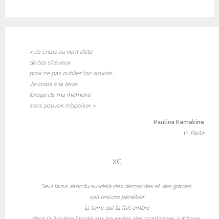
« Je criais au vent d’été
de tes cheveux
pour ne pas oublier ton sourire ;
Je criais à la terre
l’orage de ma mémoire
sans pouvoir m’apaiser.
»
Paulina Kamakine
in
Partir
XC
Seul l’azur, étendu au-delà des demandes et des grâces,
sait encore pénétrer
la terre qui t’a fait ombre
dans la lumière hissée aux poussées des montagnes sublimes,