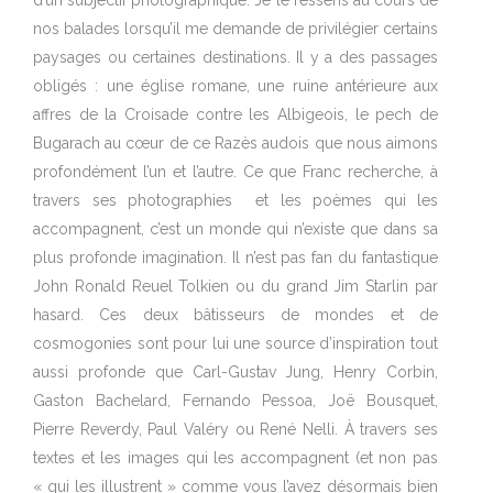
d’un subjectif photographique. Je le ressens au cours de
nos balades lorsqu’il me demande de privilégier certains
paysages ou certaines destinations. Il y a des passages
obligés : une église romane, une ruine antérieure aux
affres de la Croisade contre les Albigeois, le pech de
Bugarach au cœur de ce Razès audois que nous aimons
profondément l’un et l’autre. Ce que Franc recherche, à
travers ses photographies
et les poèmes qui les
accompagnent, c’est un monde qui n’existe que dans sa
plus profonde imagination. Il n’est pas fan du fantastique
John Ronald Reuel Tolkien ou du grand Jim Starlin par
hasard. Ces deux bâtisseurs de mondes et de
cosmogonies sont pour lui une source d’inspiration tout
aussi profonde que Carl-Gustav Jung, Henry Corbin,
Gaston Bachelard, Fernando Pessoa, Joë Bousquet,
Pierre Reverdy, Paul Valéry ou René Nelli. À travers ses
textes et les images qui les accompagnent (et non pas
« qui les illustrent » comme vous l’avez désormais bien