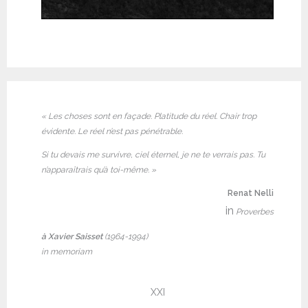
« Les choses sont en façade. Platitude du réel. Chair trop
évidente. Le réel n’est pas pénétrable.
Si tu devais me survivre, ciel éternel, je ne te verrais pas. Tu
n’apparaîtrais qu’à toi-même. »
Renat Nelli
in
Proverbes
à Xavier Saisset
(1964-1994)
in memoriam
XXI