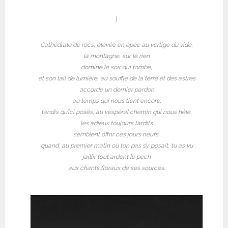
I
Cathédrale de rocs, élevée en épée au vertige du vide,
la montagne, sur le rien
domine le soir qui tombe,
et son tail de lumière, au souffle de la terre et des astres
accorde un dernier pardon
au temps qui nous tient encore,
tandis qu’ici posés, au vespéral chemin qui nous hèle,
les adieux toujours tardifs
semblent offrir ces jours neufs,
quand, au premier matin où ton pas s’y posait, tu as vu
jaillir tout ardent le pech
aux chants floraux de ses sources.