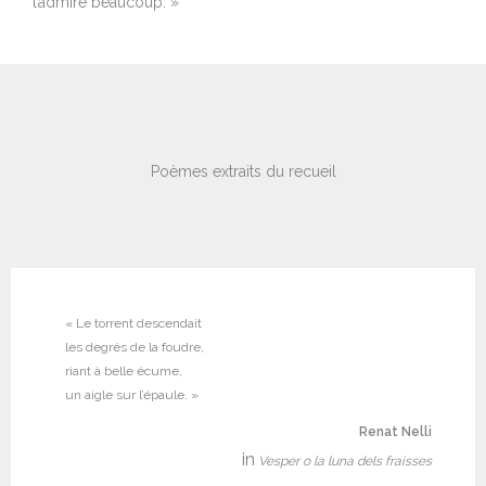
l’admire beaucoup. »
Poèmes extraits du recueil
« Le torrent descendait
les degrés de la foudre,
riant à belle écume,
un aigle sur l’épaule. »
Renat Nelli
in
Vesper o la luna dels fraisses