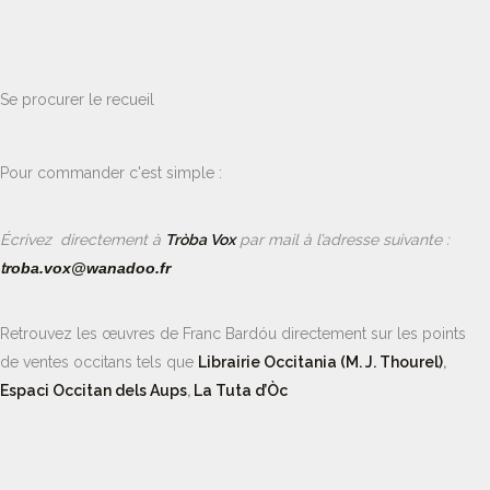
Se procurer le recueil
Pour commander c'est simple :
É
crivez directement à
Tròba Vox
par mail à l’adresse suivante :
t
roba.vox@wanadoo.fr
Retrouvez les œuvres de Franc Bardóu directement sur les points
de ventes occitans tels que
Librairie Occitania (M. J. Thourel)
,
Espaci Occitan dels Aups
,
La Tuta d’Òc