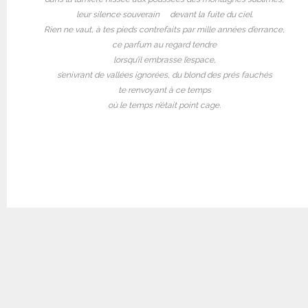
leur silence souverain
devant la fuite du ciel.
Rien ne vaut, à tes pieds contrefaits par mille années d’errance,
ce parfum au regard tendre
lorsqu’il embrasse l’espace,
s’enivrant de vallées ignorées, du blond des prés fauchés
te renvoyant à ce temps
où le temps n’était point cage.